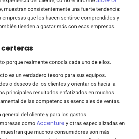
State of
n experiencia del cliente, como el informe
e
, muestran consistentemente una fuerte tendencia:
l a empresas que los hacen sentirse comprendidos y
ambién tienden a gastar más con esas empresas.
certeras
ecto porque realmente conocía cada uno de ellos.
cto es un verdadero tesoro para sus equipos.
es o deseos de los clientes y orientarlos hacia la
los principales resultados enfatizados en muchos
damental de las competencias esenciales de ventas.
 general del cliente y para los gastos.
Accenture
r empresas como
y otras especializadas en
te muestran que muchos consumidores son más