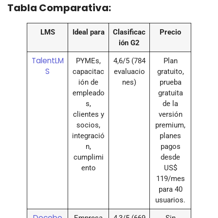
Tabla Comparativa:
LMS
Ideal para
Clasificac
Precio
ión G2
TalentLM
PYMEs,
4,6/5 (784
Plan
S
capacitac
evaluacio
gratuito,
ión de
nes)
prueba
empleado
gratuita
s,
de la
clientes y
versión
socios,
premium,
integració
planes
n,
pagos
cumplimi
desde
ento
US$
119/mes
para 40
usuarios.
Docebo
Empresa
4,3/5 (669
Sin