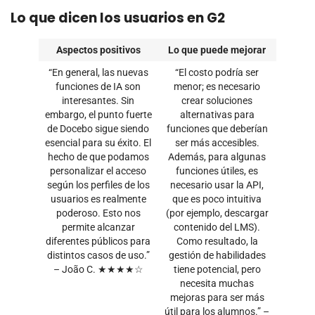
Lo que dicen los usuarios en G2
Aspectos positivos
Lo que puede mejorar
“En general, las nuevas
“El costo podría ser
funciones de IA son
menor; es necesario
interesantes. Sin
crear soluciones
embargo, el punto fuerte
alternativas para
de Docebo sigue siendo
funciones que deberían
esencial para su éxito. El
ser más accesibles.
hecho de que podamos
Además, para algunas
personalizar el acceso
funciones útiles, es
según los perfiles de los
necesario usar la API,
usuarios es realmente
que es poco intuitiva
poderoso. Esto nos
(por ejemplo, descargar
permite alcanzar
contenido del LMS).
diferentes públicos para
Como resultado, la
distintos casos de uso.”
gestión de habilidades
– João C. ★★★★☆
tiene potencial, pero
necesita muchas
mejoras para ser más
útil para los alumnos.” –