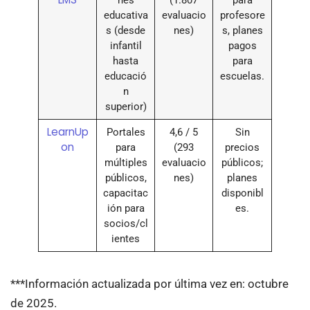
educativa
evaluacio
profesore
s (desde
nes)
s, planes
infantil
pagos
hasta
para
educació
escuelas.
n
superior)
LearnUp
Portales
4,6 / 5
Sin
on
para
(293
precios
múltiples
evaluacio
públicos;
públicos,
nes)
planes
capacitac
disponibl
ión para
es.
socios/cl
ientes
***Información actualizada por última vez en: octubre
de 2025.