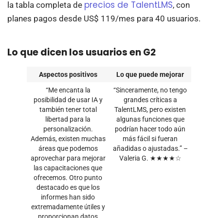
precios de Talen
t
LMS
la tabla completa de
, con
planes pagos desde US$ 119/mes para 40 usuarios.
Lo que dicen los usuarios en G2
Aspectos positivos
Lo que puede mejorar
“Me encanta la
“Sinceramente, no tengo
posibilidad de usar IA y
grandes críticas a
también tener total
TalentLMS, pero existen
libertad para la
algunas funciones que
personalización.
podrían hacer todo aún
Además, existen muchas
más fácil si fueran
áreas que podemos
añadidas o ajustadas.” –
aprovechar para mejorar
Valeria G. ★★★★☆
las capacitaciones que
ofrecemos. Otro punto
destacado es que los
informes han sido
extremadamente útiles y
proporcionan datos