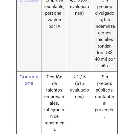
escalable,
evaluacio
precios
personali
nes)
divulgado
zación
s; las
por IA
indemniza
ciones
iniciales
rondan
los US$
40 mil por
año.
Cornerst
Gestión
4,1 / 5
Sin
one
de
(515
precios
talentos
evaluacio
públicos,
empresari
nes)
contactar
ales,
al
integració
proveedor
n de
.
rendimien
to