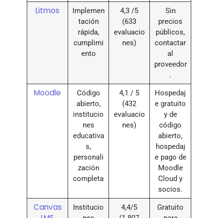
Litmos
Implemen
4,3 /5
Sin
tación
(633
precios
rápida,
evaluacio
públicos,
cumplimi
nes)
contactar
ento
al
proveedor
.
Moodle
Código
4,1 / 5
Hospedaj
abierto,
(432
e gratuito
institucio
evaluacio
y de
nes
nes)
código
educativa
abierto,
s,
hospedaj
personali
e pago de
zación
Moodle
completa
Cloud y
socios.
Canvas
Institucio
4,4/5
Gratuito
LMS
nes
(1.807
para