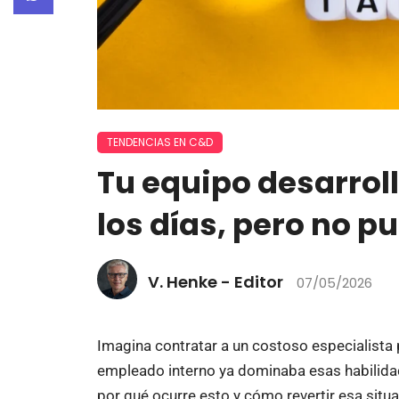
TENDENCIAS EN C&D
Tu equipo desarrol
los días, pero no p
V. Henke - Editor
07/05/2026
Imagina contratar a un costoso especialista
empleado interno ya dominaba esas habilidade
por qué ocurre esto y cómo revertir esa situ