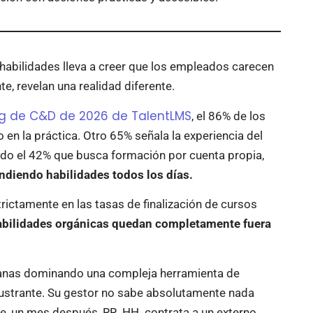
 habilidades lleva a creer que los empleados carecen
e, revelan una realidad diferente.
g de C&D de 2026 de TalentLMS
, el 86% de los
n la práctica. Otro 65% señala la experiencia del
do el 42% que busca formación por cuenta propia,
ndiendo habilidades todos los días.
rictamente en las tasas de finalización de cursos
abilidades orgánicas quedan completamente fuera
anas dominando una compleja herramienta de
frustrante. Su gestor no sabe absolutamente nada
e, un mes después, RR. HH. contrata a un externo