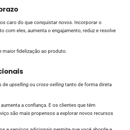
 prazo
nos caro do que conquistar novos. Incorporar o
to com eles, aumenta o engajamento, reduz e resolve
e maior fidelização ao produto.
cionais
s de
upselling
ou
cross-selling
tanto de forma direta
aumenta a confiança. E os clientes que têm
rviço são mais propensos a explorar novos recursos
s e serviços adicionais permite que você aborde e