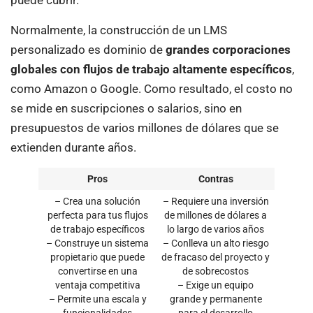
puede cubrir.
Normalmente, la construcción de un LMS
personalizado es dominio de
grandes corporaciones
globales con flujos de trabajo altamente específicos
,
como Amazon o Google. Como resultado, el costo no
se mide en suscripciones o salarios, sino en
presupuestos de varios millones de dólares que se
extienden durante años.
Pros
Contras
– Crea una solución
– Requiere una inversión
perfecta para tus flujos
de millones de dólares a
de trabajo específicos
lo largo de varios años
– Construye un sistema
– Conlleva un alto riesgo
propietario que puede
de fracaso del proyecto y
convertirse en una
de sobrecostos
ventaja competitiva
– Exige un equipo
– Permite una escala y
grande y permanente
funcionalidades
para el desarrollo