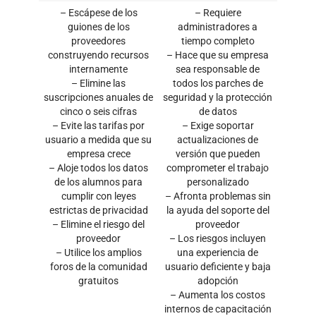
– Escápese de los
– Requiere
guiones de los
administradores a
proveedores
tiempo completo
construyendo recursos
– Hace que su empresa
internamente
sea responsable de
– Elimine las
todos los parches de
suscripciones anuales de
seguridad y la protección
cinco o seis cifras
de datos
– Evite las tarifas por
– Exige soportar
usuario a medida que su
actualizaciones de
empresa crece
versión que pueden
– Aloje todos los datos
comprometer el trabajo
de los alumnos para
personalizado
cumplir con leyes
– Afronta problemas sin
estrictas de privacidad
la ayuda del soporte del
– Elimine el riesgo del
proveedor
proveedor
– Los riesgos incluyen
– Utilice los amplios
una experiencia de
foros de la comunidad
usuario deficiente y baja
gratuitos
adopción
– Aumenta los costos
internos de capacitación