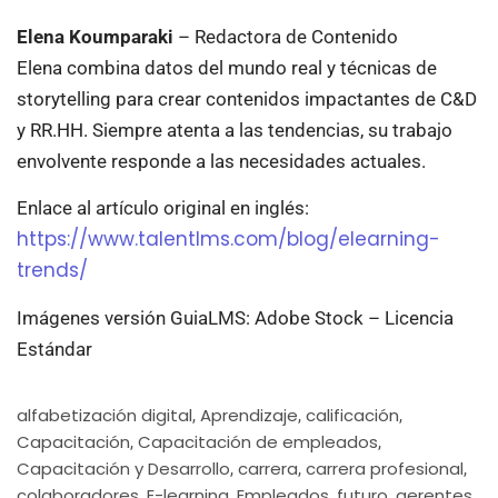
Elena Koumparaki
– Redactora de Contenido
Elena combina datos del mundo real y técnicas de
storytelling para crear contenidos impactantes de C&D
y RR.HH. Siempre atenta a las tendencias, su trabajo
envolvente responde a las necesidades actuales.
Enlace al artículo original en inglés:
https://www.talentlms.com/blog/elearning-
trends/
Imágenes versión GuiaLMS: Adobe Stock – Licencia
Estándar
alfabetización digital
Aprendizaje
calificación
,
,
,
Capacitación
Capacitación de empleados
,
,
Capacitación y Desarrollo
carrera
carrera profesional
,
,
,
colaboradores
E-learning
Empleados
futuro
gerentes
,
,
,
,