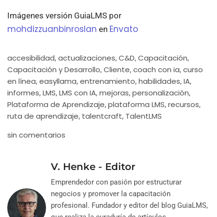
Imágenes versión GuiaLMS por
mohdizzuanbinroslan
Envato
en
accesibilidad
actualizaciones
C&D
Capacitación
,
,
,
,
Capacitación y Desarrollo
Cliente
coach con ia
curso
,
,
,
en línea
easyllama
entrenamiento
habilidades
IA
,
,
,
,
,
informes
LMS
LMS con IA
mejoras
personalización
,
,
,
,
,
Plataforma de Aprendizaje
plataforma LMS
recursos
,
,
,
ruta de aprendizaje
talentcraft
TalentLMS
,
,
sin comentarios
V. Henke - Editor
Emprendedor con pasión por estructurar
negocios y promover la capacitación
profesional. Fundador y editor del blog GuiaLMS,