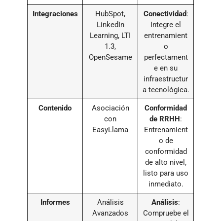
Integraciones
HubSpot,
Conectividad
:
LinkedIn
Integre el
Learning, LTI
entrenamient
1.3,
o
OpenSesame
perfectament
e en su
infraestructur
a tecnológica.
Contenido
Asociación
Conformidad
con
de RRHH
:
EasyLlama
Entrenamient
o de
conformidad
de alto nivel,
listo para uso
inmediato.
Informes
Análisis
Análisis
:
Avanzados
Compruebe el