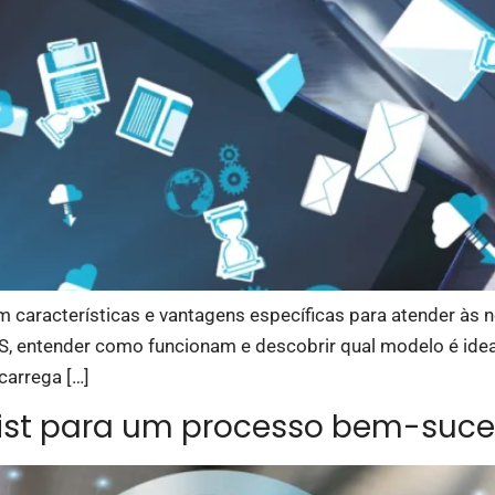
 características e vantagens específicas para atender às n
MS, entender como funcionam e descobrir qual modelo é idea
carrega […]
list para um processo bem-suc