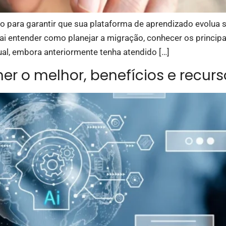
o para garantir que sua plataforma de aprendizado evolu
vai entender como planejar a migração, conhecer os princip
ual, embora anteriormente tenha atendido […]
er o melhor, benefícios e recurs