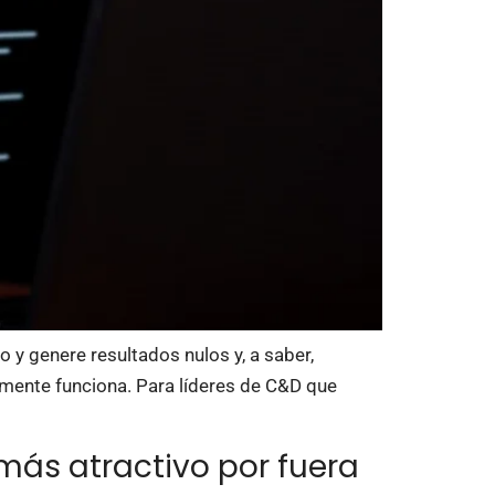
 y genere resultados nulos y, a saber,
lmente funciona. Para líderes de C&D que
más atractivo por fuera