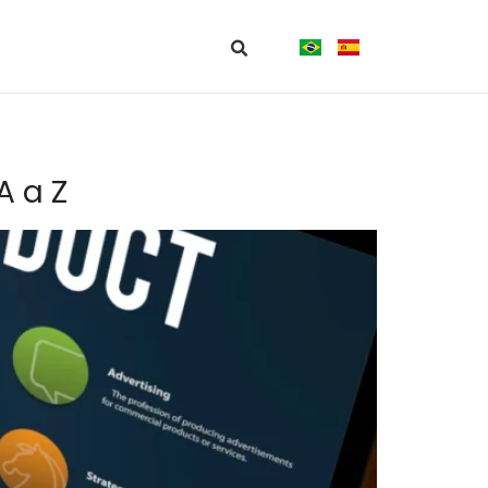
A a Z